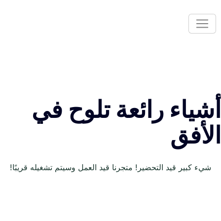
أشياء رائعة تلوح في
الأفق
شيء كبير قيد التحضير! متجرنا قيد العمل وسيتم تشغيله قريبًا!