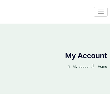
My Accoun
My account
Ho